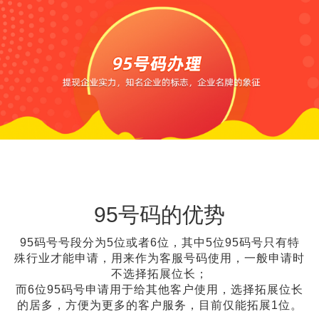
同等
400电话受理中心
价
格，
办400电话就选小轨®400，大品牌，号码
号码
靓，套餐全!
更好
同等
号
码，
95号码的优势
服务
95码号号段分为5位或者6位，其中5位95码号只有特
更优
殊行业才能申请，用来作为客服号码使用，一般申请时
不选择拓展位长；
而6位95码号申请用于给其他客户使用，选择拓展位长
的居多，方便为更多的客户服务，目前仅能拓展1位。