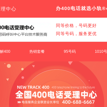
办400电话就选小轨®
受理中心
同等价格，号码更好
同等号码，服务更优
解400
热销套餐
95号码
1010