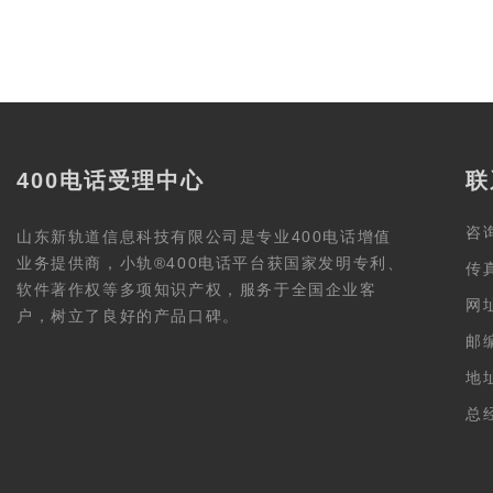
400电话受理中心
联
咨询
山东新轨道信息科技有限公司是专业400电话增值
业务提供商，小轨®400电话平台获国家发明专利、
传真
软件著作权等多项知识产权，服务于全国企业客
网址
户，树立了良好的产品口碑。
邮编
地
总经
(