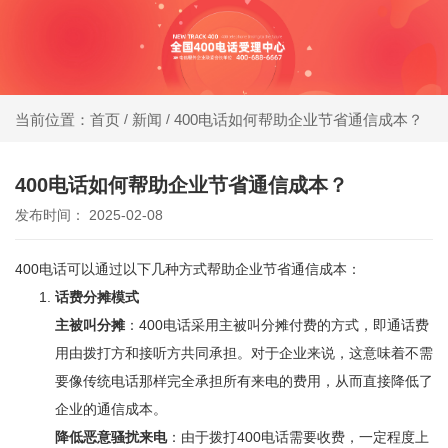
同等
400电话受理中心
价
格，
新闻
400电话如何帮助企业节省通信成本？
当前位置：首页
/
/
办400电话就选小轨®400，大品牌，号码
号码
靓，套餐全!
更好
400电话如何帮助企业节省通信成本？
发布时间： 2025-02-08
同等
号
400电话可以通过以下几种方式帮助企业节省通信成本：
码，
话费分摊模式
服务
主被叫分摊
：400电话采用主被叫分摊付费的方式，即通话费
更优
用由拨打方和接听方共同承担。对于企业来说，这意味着不需
要像传统电话那样完全承担所有来电的费用，从而直接降低了
企业的通信成本。
降低恶意骚扰来电
：由于拨打400电话需要收费，一定程度上