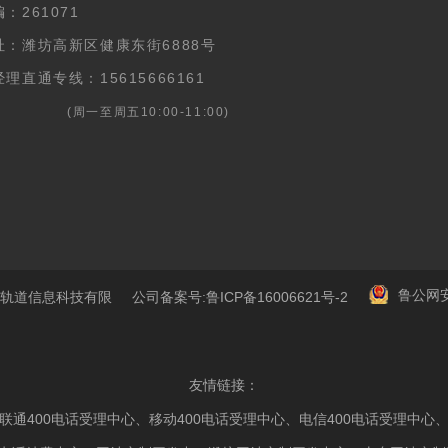
：261071
址：潍坊高新区健康东街6888号
理直通专线：15615666161
周一至周五10:00-11:00)
鲁公网安备
有 山东新轨道信息科技有限 公司备案号
:鲁ICP备16006621号-2
友情链接：
联通400电话受理中心
、
移动400电话受理中心
、
电信400电话受理中心