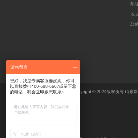
邮编
地
总经
(
请您留言
您好，我是专属客服姜妮妮，你可
以直接拨打400-688-6667或留下您
Copyright © 2024版权所
的电话，我会立即跟您联系~