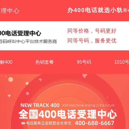
办400电话就选小轨®
受理中心
同等价格，号码更好
同等号码，服务更优
解400
热销套餐
95号码
1010