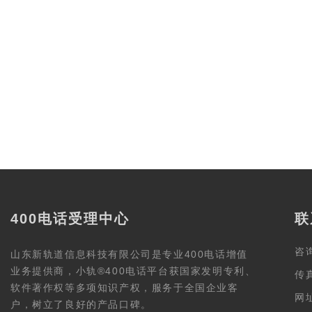
400电话受理中心
联
咨询
山东新轨道信息科技有限公司是专业400电话增值
业务提供商，小轨®400电话平台获国家发明专利、
传真
软件著作权等多项知识产权，服务于全国企业客
网址
户，树立了良好的产品口碑。