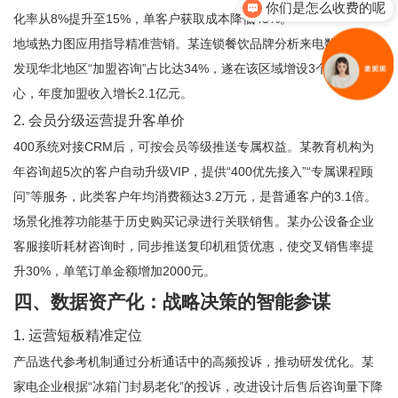
你们是怎么收费的呢
化率从8%提升至15%，单客户获取成本降低43%。
地域热力图应用指导精准营销。某连锁餐饮品牌分析来电数据后，
发现华北地区“加盟咨询”占比达34%，遂在该区域增设3个招商中
心，年度加盟收入增长2.1亿元。
2. 会员分级运营提升客单价
400系统对接CRM后，可按会员等级推送专属权益。某教育机构为
年咨询超5次的客户自动升级VIP，提供“400优先接入”“专属课程顾
问”等服务，此类客户年均消费额达3.2万元，是普通客户的3.1倍。
场景化推荐功能基于历史购买记录进行关联销售。某办公设备企业
客服接听耗材咨询时，同步推送复印机租赁优惠，使交叉销售率提
升30%，单笔订单金额增加2000元。
四、数据资产化：战略决策的智能参谋
1. 运营短板精准定位
产品迭代参考机制通过分析通话中的高频投诉，推动研发优化。某
家电企业根据“冰箱门封易老化”的投诉，改进设计后售后咨询量下降