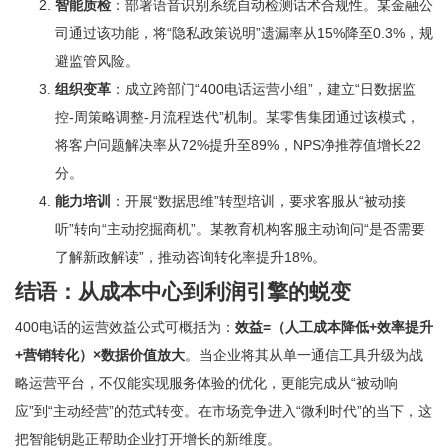
智能质检
：部署语音识别系统自动检测话术合规性。某金融公
司通过该功能，将“隐私政策说明”遗漏率从15%降至0.3%，规
避监管风险。
组织变革
：成立跨部门“400电话运营小组”，建立“日数据监
控-周策略调整-月流程迭代”机制。某零售集团通过该模式，
将客户问题解决率从72%提升至89%，NPS净推荐值增长22
分。
能力培训
：开展“数据思维”转型培训，要求客服从“被动接
听”转向“主动挖掘商机”。某教育机构客服主动询问“是否需要
了解新政解读”，推动咨询转化率提升18%。
结语：从成本中心到利润引擎的蜕变
400电话的运营效益公式可概括为：
效益=（人工成本降低+效率提升
+营销转化）×数据价值放大
。当企业将其从单一通信工具升级为战
略运营平台，不仅能实现服务体验的优化，更能完成从“被动响
应”到“主动经营”的范式转变。在市场竞争进入“微利时代”的当下，这
把智能钥匙正帮助企业打开增长的新维度。