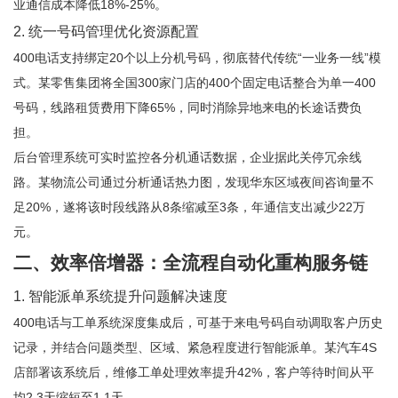
业通信成本降低18%-25%。
2. 统一号码管理优化资源配置
400电话支持绑定20个以上分机号码，彻底替代传统“一业务一线”模
式。某零售集团将全国300家门店的400个固定电话整合为单一400
号码，线路租赁费用下降65%，同时消除异地来电的长途话费负
担。
后台管理系统可实时监控各分机通话数据，企业据此关停冗余线
路。某物流公司通过分析通话热力图，发现华东区域夜间咨询量不
足20%，遂将该时段线路从8条缩减至3条，年通信支出减少22万
元。
二、效率倍增器：全流程自动化重构服务链
1. 智能派单系统提升问题解决速度
400电话与工单系统深度集成后，可基于来电号码自动调取客户历史
记录，并结合问题类型、区域、紧急程度进行智能派单。某汽车4S
店部署该系统后，维修工单处理效率提升42%，客户等待时间从平
均2.3天缩短至1.1天。