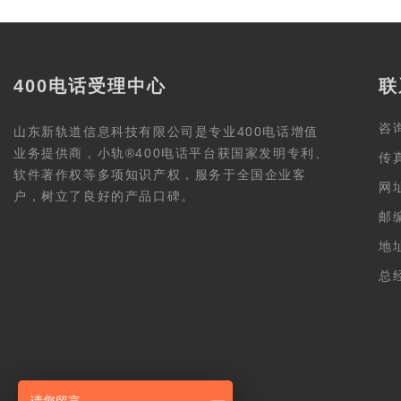
400电话受理中心
联
咨询
山东新轨道信息科技有限公司是专业400电话增值
业务提供商，小轨®400电话平台获国家发明专利、
传真
软件著作权等多项知识产权，服务于全国企业客
网址
户，树立了良好的产品口碑。
邮编
地
总经
(