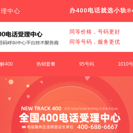
办400电话就选小轨®
受理中心
同等价格，号码更好
同等号码，服务更优
解400
热销套餐
95号码
1010