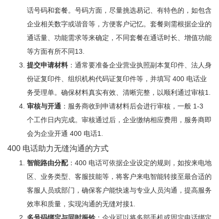
话号码和套餐。号码方面，尽量挑选易记、有特色的，如包含
企业相关数字或谐音等，方便客户记忆。套餐则需根据企业的
通话量、功能需求等来确定，不同套餐在通话时长、增值功能
等方面有所不同
1
3
.
提交申请材料
：通常要准备企业营业执照副本复印件、法人身
份证复印件、组织机构代码证复印件等，并填写 400 电话业
务受理单。确保材料真实有效、清晰完整，以顺利通过审核
1
.
审核与开通
：服务商收到申请材料后会进行审核，一般 1-3
个工作日内完成。审核通过后，企业缴纳相应费用，服务商即
会为企业开通 400 电话
1
.
400 电话助力无缝沟通的方式
智能路由分配
：400 电话可依据企业设定的规则，如按来电地
区、业务类型、客服技能等，将客户来电智能转接至最合适的
客服人员或部门，确保客户能快速与专业人员沟通，提高服务
效率和质量，实现沟通的无缝对接
1
.
多号码绑定与同时振铃
：企业可以将多部手机或固定电话绑定