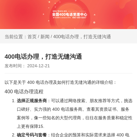
同等
400电话受理中心
价
格，
新闻
400电话办理，打造无缝沟通
当前位置：首页
/
/
办400电话就选小轨®400，大品牌，号码
号码
靓，套餐全!
更好
400电话办理，打造无缝沟通
发布时间： 2024-12-21
同等
号
以下是关于 400 电话办理及如何打造无缝沟通的详细介绍：
码，
400 电话办理流程
服务
选择正规服务商
：可以通过网络搜索、朋友推荐等方式，挑选
更优
口碑好、实力强的 400 电话服务商。查看其资质证书、服务
案例等，像一些知名的大型代理商，往往在服务质量和稳定性
上更有保障
1
5
.
确定号码与套餐
：结合企业的预算和实际需求来选择 400 电