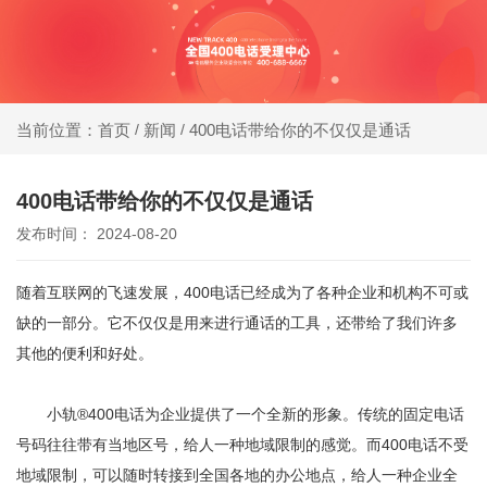
同等
400电话受理中心
价
格，
新闻
400电话带给你的不仅仅是通话
当前位置：首页
/
/
办400电话就选小轨®400，大品牌，号码
号码
靓，套餐全!
更好
400电话带给你的不仅仅是通话
发布时间： 2024-08-20
同等
号
随着互联网的飞速发展，
400电话
已经成为了各种企业和机构不可或
码，
缺的一部分。它不仅仅是用来进行通话的工具，还带给了我们许多
服务
其他的便利和好处。
更优
小轨®400电话
为企业提供了一个全新的形象。传统的固定电话
号码往往带有当地区号，给人一种地域限制的感觉。而400电话不受
地域限制，可以随时转接到全国各地的办公地点，给人一种企业全