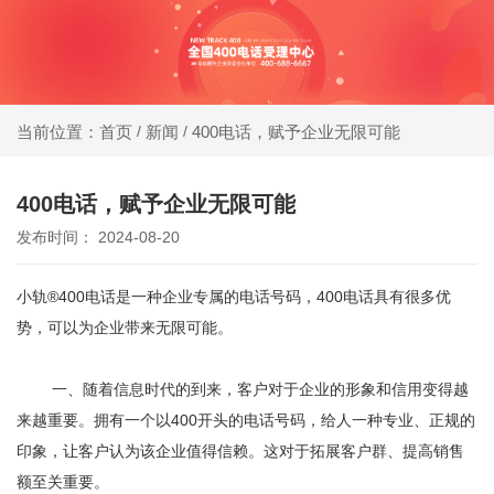
同等
400电话受理中心
价
格，
新闻
400电话，赋予企业无限可能
当前位置：首页
/
/
办400电话就选小轨®400，大品牌，号码
号码
靓，套餐全!
更好
400电话，赋予企业无限可能
发布时间： 2024-08-20
同等
号
小轨®400电话
是一种企业专属的电话号码，400电话具有很多优
码，
势，可以为企业带来无限可能。
服务
更优
一、随着信息时代的到来，客户对于企业的形象和信用变得越
来越重要。拥有一个以400开头的
电话号码
，给人一种专业、正规的
印象，让客户认为该企业值得信赖。这对于拓展客户群、提高销售
额至关重要。